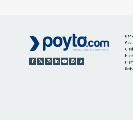
Bank
Gezi
Gizli
Hakk
B
Hizm
İleti