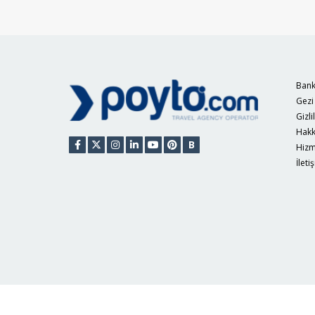
Bank
Gezi
Gizli
Hakk
B
Hizm
İleti